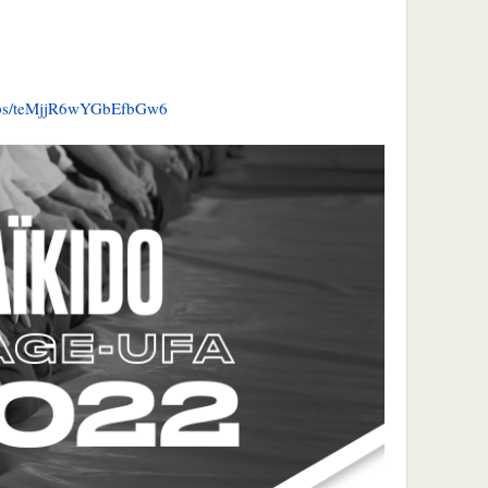
maps/teMjjR6wYGbEfbGw6