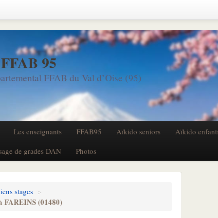
 FFAB 95
artemental FFAB du Val d’Oise (95)
Les enseignants
FFAB95
Aïkido seniors
Aïkido enfant
sage de grades DAN
Photos
iens stages
>
2 à FAREINS (01480)