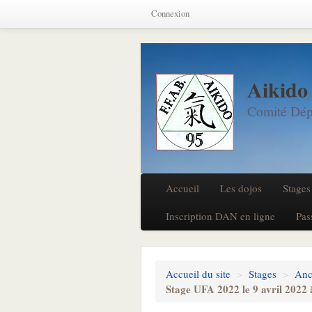
Connexion
Aikido
Comité Dép
Accueil
Les dojos
Stages
Inscription DAN en ligne
Pas
Accueil du site
>
Stages
>
Anc
Stage UFA 2022 le 9 avril 202