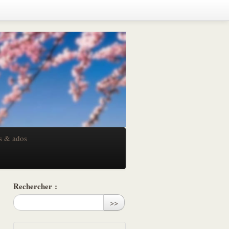
s & ados
Rechercher :
>>