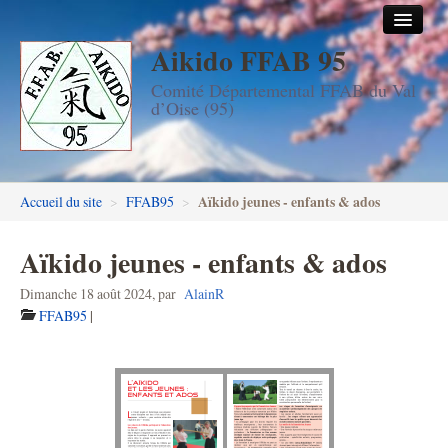
Aikido FFAB 95
Accueil
Comité Départemental FFAB du Val
Les dojos
d’Oise (95)
Stages
Les enseignants
Aïkido jeunes - enfants & ados
Accueil du site
>
FFAB95
>
FFAB95
Aïkido jeunes - enfants & ados
Aïkido seniors
Dimanche 18 août 2024
,
par
AlainR
Aïkido enfants & ados
FFAB95
|
Inscription DAN en ligne
Passage de grades DAN
Photos