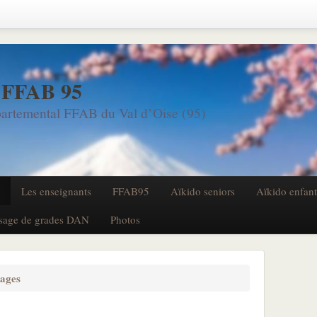
 FFAB 95
artemental FFAB du Val d’Oise (95)
Les enseignants
FFAB95
Aïkido seniors
Aïkido enfan
sage de grades DAN
Photos
tages