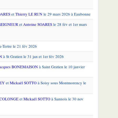
OARES
et
Thierry LE RUN
le 29 mars 2026 à Eaubonne
USEIGNEUR
et
Antoine SOARES
le 28 fév et 1er mars
u-Tertre le 21 fév 2026
N
à St Gratien le 31 jan et 1er fév 2026
acques BONEMAISON
à Saint Gratien le 10 janvier
GEY
et
Mickaël SOTTO
à Soisy sous Montmorency le
e COLONGE
et
Mickaël SOTTO
à Sannois le 30 nov