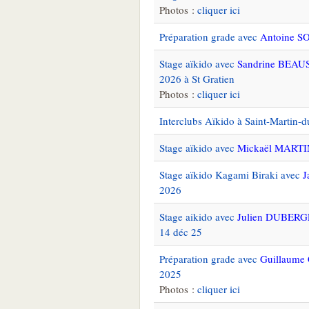
Photos :
cliquer ici
Préparation grade avec
Antoine S
Stage aïkido avec
Sandrine BEA
2026 à St Gratien
Photos :
cliquer ici
Interclubs Aïkido à Saint-Martin-d
Stage aïkido avec
Mickaël MARTI
Stage aïkido Kagami Biraki avec
J
2026
Stage aikido avec
Julien DUBER
14 déc 25
Préparation grade avec
Guillaum
2025
Photos :
cliquer ici