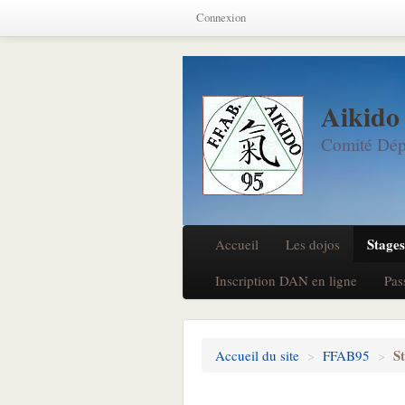
Connexion
Aikido
Comité Dép
Stages
Accueil
Les dojos
Inscription DAN en ligne
Pas
S
Accueil du site
>
FFAB95
>