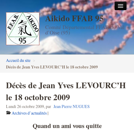
Aikido FFAB 95
Accueil
Comité Départemental FFAB du Val
Les dojos
d’Oise (95)
Stages
Les enseignants
Accueil du site
>
FFAB95
Décès de Jean Yves LEVOURC’H le 18 octobre 2009
Aïkido seniors
Décès de Jean Yves LEVOURC’H
Aïkido enfants & ados
le 18 octobre 2009
Inscription DAN en ligne
Lundi 26 octobre 2009
,
par
Jean Pierre NUGUES
Archives d’actualités
|
Passage de grades DAN
Quand un ami vous quitte
Photos