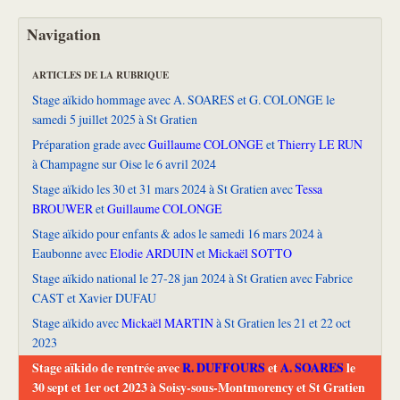
Navigation
ARTICLES DE LA RUBRIQUE
Stage aïkido hommage avec A. SOARES et G. COLONGE le
samedi 5 juillet 2025 à St Gratien
Préparation grade avec
Guillaume COLONGE
et
Thierry LE RUN
à Champagne sur Oise le 6 avril 2024
Stage aïkido les 30 et 31 mars 2024 à St Gratien avec
Tessa
BROUWER
et
Guillaume COLONGE
Stage aïkido pour enfants & ados le samedi 16 mars 2024 à
Eaubonne avec
Elodie ARDUIN
et
Mickaël SOTTO
Stage aïkido national le 27-28 jan 2024 à St Gratien avec Fabrice
CAST et Xavier DUFAU
Stage aïkido avec
Mickaël MARTIN
à St Gratien les 21 et 22 oct
2023
Stage aïkido de rentrée avec
R. DUFFOURS
et
A. SOARES
le
30 sept et 1er oct 2023 à Soisy-sous-Montmorency et St Gratien