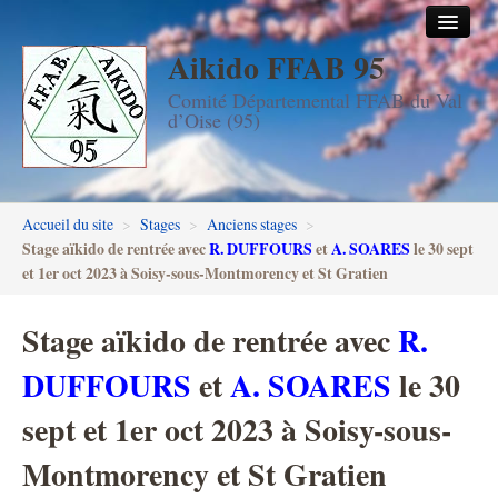
Aikido FFAB 95
Accueil
Comité Départemental FFAB du Val
Les dojos
d’Oise (95)
Stages
Les enseignants
Accueil du site
>
Stages
>
Anciens stages
>
FFAB95
Stage aïkido de rentrée avec
R. DUFFOURS
et
A. SOARES
le 30 sept
et 1er oct 2023 à Soisy-sous-Montmorency et St Gratien
Aïkido seniors
Stage aïkido de rentrée avec
R.
Aïkido enfants & ados
DUFFOURS
et
A. SOARES
le 30
Inscription DAN en ligne
sept et 1er oct 2023 à Soisy-sous-
Passage de grades DAN
Montmorency et St Gratien
Photos