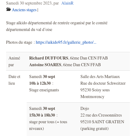
Samedi 30 septembre 2023
,
par
AlainR
Anciens stages
|
Stage aïkido départemental de rentrée organisé par le comité
départemental du val d’oise
Photos du stage :
https://aikido95.fr/gallerie_photo/...
Richard DUFFOURS
Animé
, 6ème Dan CEN FFAB
Antoine SOARES
par
, 6ème Dan CEN FFAB
30 sept
Date et
Samedi
Salle des Arts Martiaux
10h à 12h30
lieu
:
Rue du docteur Schweitzer
Stage enseignants
95230 Soisy sous
Montmorency
30 sept
Samedi
Dojo
15h30 à 18h30
:
22 rue des Cressonnières
stage pour tous (= tous
95210 SAINT GRATIEN
niveaux)
(parking gratuit)