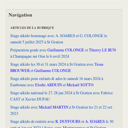
Navigation
ARTICLES DE LA RUBRIQUE
Stage aïkido hommage avec A. SOARES et G. COLONGE le
samedi 5 juillet 2025 à St Gratien
Préparation grade avec
Guillaume COLONGE
et
Thierry LE RUN
à Champagne sur Oise le 6 avril 2024
Stage aïkido les 30 et 31 mars 2024 à St Gratien avec
Tessa
BROUWER
et
Guillaume COLONGE
Stage aïkido pour enfants & ados le samedi 16 mars 2024 à
Eaubonne avec
Elodie ARDUIN
et
Mickaël SOTTO
Stage aïkido national le 27-28 jan 2024 à St Gratien avec Fabrice
CAST et Xavier DUFAU
Stage aïkido avec
Mickaël MARTIN
à St Gratien les 21 et 22 oct
2023
Stage aïkido de rentrée avec
R. DUFFOURS
et
A. SOARES
le 30
sept et 1er oct 2023 à Soisy-sous-Montmorency et St Gratien