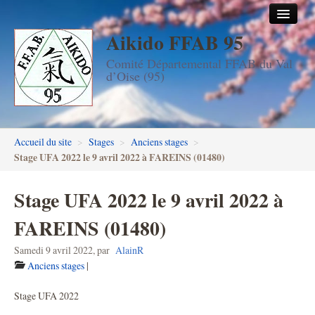
Aikido FFAB 95
Accueil
Comité Départemental FFAB du Val
Les dojos
d’Oise (95)
Stages
Les enseignants
Accueil du site
>
Stages
>
Anciens stages
>
FFAB95
Stage UFA 2022 le 9 avril 2022 à FAREINS (01480)
Aïkido seniors
Stage UFA 2022 le 9 avril 2022 à
Aïkido enfants & ados
FAREINS (01480)
Inscription DAN en ligne
Samedi 9 avril 2022
,
par
AlainR
Anciens stages
|
Passage de grades DAN
Stage UFA 2022
Photos