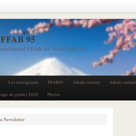
 FFAB 95
artemental FFAB du Val d’Oise (95)
Les enseignants
FFAB95
Aïkido seniors
Aïkido enfant
sage de grades DAN
Photos
la Newsletter