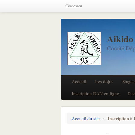
Connexion
Aikido
Comité Dép
Accueil
Les dojos
Stages
Inscription DAN en ligne
Pas
Inscription à 
Accueil du site
>