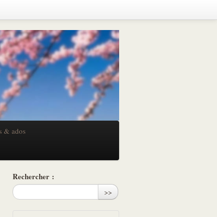
s & ados
Rechercher :
>>