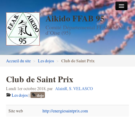
Aikido FFAB 95
Accueil
Comité Départemental FFAB du Val
Les dojos
d’Oise (95)
Stages
Les enseignants
Club de Saint Prix
Accueil du site
>
Les dojos
>
FFAB95
Club de Saint Prix
Aïkido seniors
Lundi 1er octobre 2018
,
par
AlainR
,
S. VELASCO
Aïkido enfants & ados
Les dojos
|
dojo
Inscription DAN en ligne
Site web
http://energiesaintprix.com
Passage de grades DAN
Photos