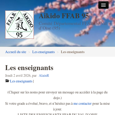
Aikido FFAB 95
Accueil
Comité Départemental FFAB du Val
Les dojos
d’Oise (95)
Stages
Les enseignants
Les enseignants
Accueil du site
>
Les enseignants
>
FFAB95
Les enseignants
Aïkido seniors
Jeudi 2 avril 2026
,
par
AlainR
Aïkido enfants & ados
Les enseignants
|
Inscription DAN en ligne
(Cliquer sur les noms pour envoyer un message ou accéder à la page du
dojo.)
Passage de grades DAN
Si votre grade a évolué, bravo, et n’hésitez pas à
me contacter
pour la mise
à jour.
Photos
LISTE DES ENSEIGNANTS FFAB DU VAL D’OISE