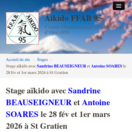
Aikido FFAB 95
Accueil
Comité Départemental FFAB du Val
Les dojos
d’Oise (95)
Stages
Les enseignants
Accueil du site
>
Stages
>
FFAB95
Stage aïkido avec
Sandrine BEAUSEIGNEUR
et
Antoine SOARES
le
28 fév et 1er mars 2026 à St Gratien
Aïkido seniors
Stage aïkido avec
Sandrine
Aïkido enfants & ados
BEAUSEIGNEUR
et
Antoine
Inscription DAN en ligne
SOARES
le 28 fév et 1er mars
Passage de grades DAN
2026 à St Gratien
Photos