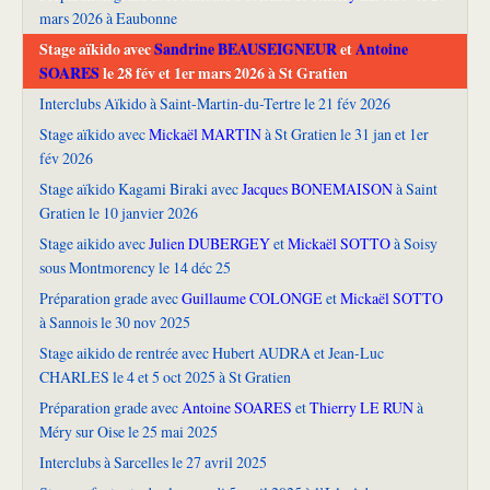
mars 2026 à Eaubonne
Stage aïkido avec
Sandrine BEAUSEIGNEUR
et
Antoine
SOARES
le 28 fév et 1er mars 2026 à St Gratien
Interclubs Aïkido à Saint-Martin-du-Tertre le 21 fév 2026
Stage aïkido avec
Mickaël MARTIN
à St Gratien le 31 jan et 1er
fév 2026
Stage aïkido Kagami Biraki avec
Jacques BONEMAISON
à Saint
Gratien le 10 janvier 2026
Stage aikido avec
Julien DUBERGEY
et
Mickaël SOTTO
à Soisy
sous Montmorency le 14 déc 25
Préparation grade avec
Guillaume COLONGE
et
Mickaël SOTTO
à Sannois le 30 nov 2025
Stage aikido de rentrée avec Hubert AUDRA et Jean-Luc
CHARLES le 4 et 5 oct 2025 à St Gratien
Préparation grade avec
Antoine SOARES
et
Thierry LE RUN
à
Méry sur Oise le 25 mai 2025
Interclubs à Sarcelles le 27 avril 2025