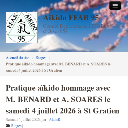
Aikido FFAB 95
Accueil
Comité Départemental FFAB du Val
Les dojos
d’Oise (95)
Stages
Les enseignants
Accueil du site
>
Stages
>
FFAB95
Pratique aïkido hommage avec M. BENARD et A. SOARES le
samedi 4 juillet 2026 à St Gratien
Aïkido seniors
Pratique aïkido hommage avec
Aïkido enfants & ados
M. BENARD et A. SOARES le
Inscription DAN en ligne
samedi 4 juillet 2026 à St Gratien
Passage de grades DAN
Samedi 4 juillet 2026
,
par
AlainR
Photos
Stages
|