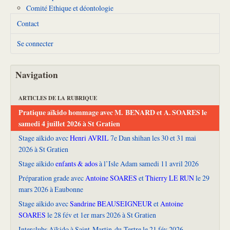
Comité Ethique et déontologie
Contact
Se connecter
Navigation
ARTICLES DE LA RUBRIQUE
Pratique aïkido hommage avec M. BENARD et A. SOARES le
samedi 4 juillet 2026 à St Gratien
Stage aïkido avec
Henri AVRIL
7e Dan shihan les 30 et 31 mai
2026 à St Gratien
Stage aïkido
enfants & ados
à l’Isle Adam samedi 11 avril 2026
Préparation grade avec
Antoine SOARES
et
Thierry LE RUN
le 29
mars 2026 à Eaubonne
Stage aïkido avec
Sandrine BEAUSEIGNEUR
et
Antoine
SOARES
le 28 fév et 1er mars 2026 à St Gratien
Interclubs Aïkido à Saint-Martin-du-Tertre le 21 fév 2026