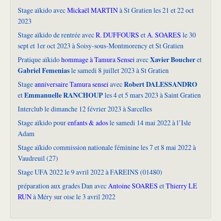
Stage aïkido avec
Mickaël MARTIN
à St Gratien les 21 et 22 oct
2023
Stage aïkido de rentrée avec
R. DUFFOURS
et
A. SOARES
le 30
sept et 1er oct 2023 à Soisy-sous-Montmorency et St Gratien
Xavier Boucher
Pratique aïkido
hommage à Tamura Sensei
avec
et
Gabriel Femenias
le samedi 8 juillet 2023 à St Gratien
Robert DALESSANDRO
Stage
anniversaire Tamura sensei
avec
Emmanuelle RANCHOUP
et
les 4 et 5 mars 2023 à Saint Gratien
Interclub le dimanche 12 février 2023 à Sarcelles
Stage aïkido pour
enfants & ados
le samedi 14 mai 2022 à l’Isle
Adam
Stage aïkido commission nationale féminine les 7 et 8 mai 2022 à
Vaudreuil (27)
Stage UFA 2022 le 9 avril 2022 à FAREINS (01480)
préparation aux grades Dan avec
Antoine SOARES
et
Thierry LE
RUN
à Méry sur oise le 3 avril 2022