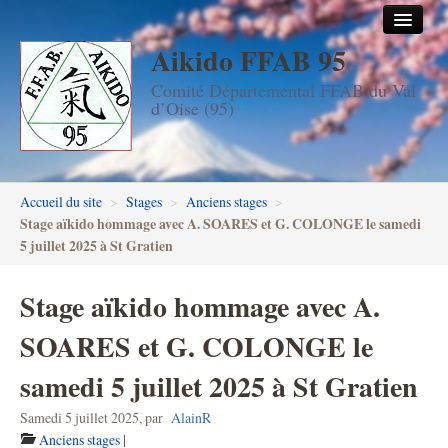
Aikido FFAB 95
Accueil
Comité Départemental FFAB du Val
Les dojos
d’Oise (95)
Stages
Les enseignants
Accueil du site
>
Stages
>
Anciens stages
>
FFAB95
Stage aïkido hommage avec A. SOARES et G. COLONGE le samedi
5 juillet 2025 à St Gratien
Aïkido seniors
Stage aïkido hommage avec A.
Aïkido enfants & ados
SOARES et G. COLONGE le
Inscription DAN en ligne
samedi 5 juillet 2025 à St Gratien
Passage de grades DAN
Samedi 5 juillet 2025
,
par
AlainR
Photos
Anciens stages
|