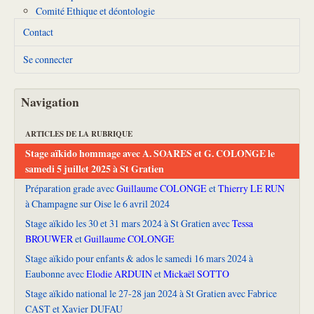
Comité Ethique et déontologie
Contact
Se connecter
Navigation
ARTICLES DE LA RUBRIQUE
Stage aïkido hommage avec A. SOARES et G. COLONGE le
samedi 5 juillet 2025 à St Gratien
Préparation grade avec
Guillaume COLONGE
et
Thierry LE RUN
à Champagne sur Oise le 6 avril 2024
Stage aïkido les 30 et 31 mars 2024 à St Gratien avec
Tessa
BROUWER
et
Guillaume COLONGE
Stage aïkido pour enfants & ados le samedi 16 mars 2024 à
Eaubonne avec
Elodie ARDUIN
et
Mickaël SOTTO
Stage aïkido national le 27-28 jan 2024 à St Gratien avec Fabrice
CAST et Xavier DUFAU