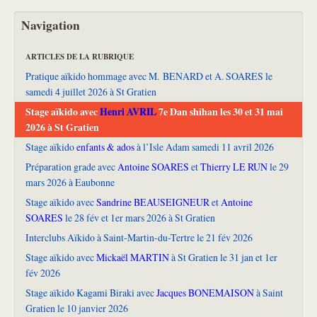
Navigation
ARTICLES DE LA RUBRIQUE
Pratique aïkido hommage avec M. BENARD et A. SOARES le
samedi 4 juillet 2026 à St Gratien
Stage aïkido avec
Henri AVRIL
7e Dan shihan les 30 et 31 mai
2026 à St Gratien
Stage aïkido
enfants & ados
à l’Isle Adam samedi 11 avril 2026
Préparation grade avec
Antoine SOARES
et
Thierry LE RUN
le 29
mars 2026 à Eaubonne
Stage aïkido avec
Sandrine BEAUSEIGNEUR
et
Antoine
SOARES
le 28 fév et 1er mars 2026 à St Gratien
Interclubs Aïkido à Saint-Martin-du-Tertre le 21 fév 2026
Stage aïkido avec
Mickaël MARTIN
à St Gratien le 31 jan et 1er
fév 2026
Stage aïkido Kagami Biraki avec
Jacques BONEMAISON
à Saint
Gratien le 10 janvier 2026