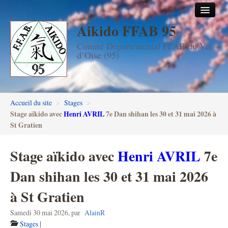
Aikido FFAB 95
Accueil
Comité Départemental FFAB du Val
Les dojos
d’Oise (95)
Stages
Les enseignants
Accueil du site
>
Stages
>
FFAB95
Stage aïkido avec
Henri AVRIL
7e Dan shihan les 30 et 31 mai 2026 à
St Gratien
Aïkido seniors
Stage aïkido avec
Henri AVRIL
7e
Aïkido enfants & ados
Dan shihan les 30 et 31 mai 2026
Inscription DAN en ligne
à St Gratien
Passage de grades DAN
Samedi 30 mai 2026
,
par
AlainR
Photos
Stages
|