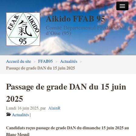
Aikido FFAB 95
Accueil
Comité Départemental FFAB du Val
Les dojos
d’Oise (95)
Stages
Les enseignants
Accueil du site
>
FFAB95
>
Actualités
>
FFAB95
Passage de grade DAN du 15 juin 2025
Aïkido seniors
Passage de grade DAN du 15 juin
Aïkido enfants & ados
2025
Inscription DAN en ligne
Lundi 16 juin 2025
,
par
AlainR
Actualités
|
Passage de grades DAN
Candidats reçus passage de grade DAN du dimanche 15 juin 2025 au
Photos
Blanc Mesnil